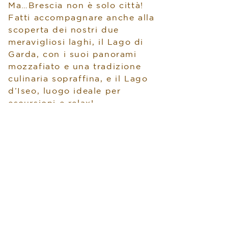
Ma…Brescia non è solo città!
Fatti accompagnare anche alla
scoperta dei nostri due
meravigliosi laghi, il Lago di
Garda, con i suoi panorami
mozzafiato e una tradizione
culinaria sopraffina, e il Lago
d’Iseo, luogo ideale per
escursioni e relax!
Visite su prenotazione. Info e
prezzi in reception.
MENU
Hotel Leonessa***
​Via Sostegno, 7A