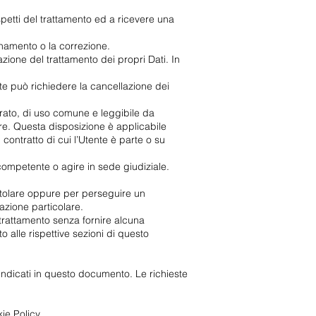
aspetti del trattamento ed a ricevere una
ornamento o la correzione.
azione del trattamento dei propri Dati. In
te può richiedere la cancellazione dei
utturato, di uso comune e leggibile da
lare. Questa disposizione è applicabile
contratto di cui l’Utente è parte o su
competente o agire in sede giudiziale.
l Titolare oppure per perseguire un
uazione particolare.
l trattamento senza fornire alcuna
to alle rispettive sezioni di questo
re indicati in questo documento. Le richieste
ie Policy.