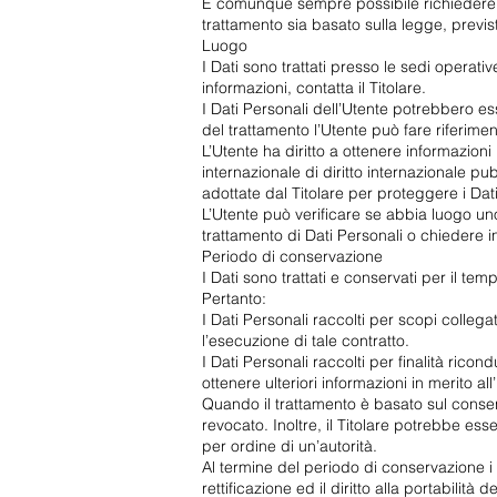
È comunque sempre possibile richiedere al 
trattamento sia basato sulla legge, previ
Luogo
I Dati sono trattati presso le sedi operative
informazioni, contatta il Titolare.
I Dati Personali dell’Utente potrebbero ess
del trattamento l’Utente può fare riferiment
L’Utente ha diritto a ottenere informazioni
internazionale di diritto internazionale p
adottate dal Titolare per proteggere i Dati
L’Utente può verificare se abbia luogo un
trattamento di Dati Personali o chiedere in
Periodo di conservazione
I Dati sono trattati e conservati per il temp
Pertanto:
I Dati Personali raccolti per scopi collega
l’esecuzione di tale contratto.
I Dati Personali raccolti per finalità ricon
ottenere ulteriori informazioni in merito al
Quando il trattamento è basato sul consen
revocato. Inoltre, il Titolare potrebbe e
per ordine di un’autorità.
Al termine del periodo di conservazione i D
rettificazione ed il diritto alla portabilità