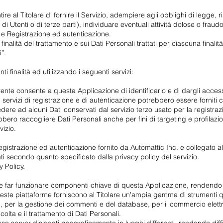
ire al Titolare di fornire il Servizio, adempiere agli obblighi di legge, 
lli di Utenti o di terze parti), individuare eventuali attività dolose o frau
ng e Registrazione ed autenticazione.
finalità del trattamento e sui Dati Personali trattati per ciascuna finalit
”.
ti finalità ed utilizzando i seguenti servizi:
Utente consente a questa Applicazione di identificarlo e di dargli access
servizi di registrazione e di autenticazione potrebbero essere forniti co
e ad alcuni Dati conservati dal servizio terzo usato per la registrazio
ebbero raccogliere Dati Personali anche per fini di targeting e profilazi
vizio.
egistrazione ed autenticazione fornito da Automattic Inc. e collegato 
 Dati secondo quanto specificato dalla privacy policy del servizio.
y Policy.
 e far funzionare componenti chiave di questa Applicazione, rendendo 
ste piattaforme forniscono al Titolare un'ampia gamma di strumenti qua
nti, per la gestione dei commenti e del database, per il commercio elet
colta e il trattamento di Dati Personali.