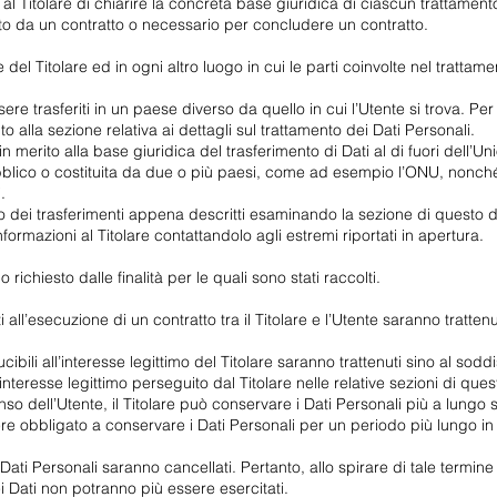
Titolare di chiarire la concreta base giuridica di ciascun trattamento 
sto da un contratto o necessario per concludere un contratto.
 del Titolare ed in ogni altro luogo in cui le parti coinvolte nel trattame
ere trasferiti in un paese diverso da quello in cui l’Utente si trova. Per 
o alla sezione relativa ai dettagli sul trattamento dei Dati Personali.
 in merito alla base giuridica del trasferimento di Dati al di fuori del
ubblico o costituita da due o più paesi, come ad esempio l’ONU, nonché
.
o dei trasferimenti appena descritti esaminando la sezione di questo do
formazioni al Titolare contattandolo agli estremi riportati in apertura.
o richiesto dalle finalità per le quali sono stati raccolti.
ti all’esecuzione di un contratto tra il Titolare e l’Utente saranno tratt
ducibili all’interesse legittimo del Titolare saranno trattenuti sino al so
l’interesse legittimo perseguito dal Titolare nelle relative sezioni di qu
so dell’Utente, il Titolare può conservare i Dati Personali più a lun
ssere obbligato a conservare i Dati Personali per un periodo più lungo 
ati Personali saranno cancellati. Pertanto, allo spirare di tale termine 
 dei Dati non potranno più essere esercitati.