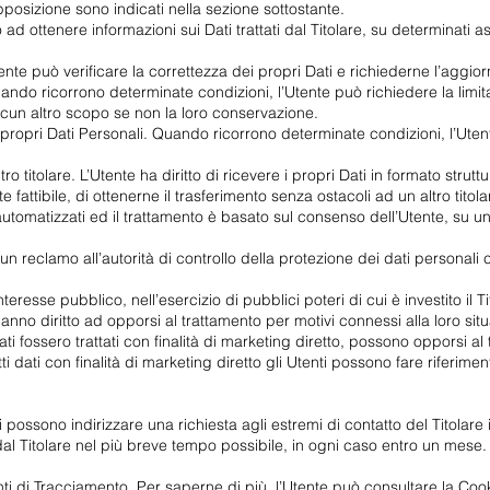
 opposizione sono indicati nella sezione sottostante.
o ad ottenere informazioni sui Dati trattati dal Titolare, su determinati 
Utente può verificare la correttezza dei propri Dati e richiederne l’aggi
uando ricorrono determinate condizioni, l’Utente può richiedere la limit
r alcun altro scopo se non la loro conservazione.
 propri Dati Personali. Quando ricorrono determinate condizioni, l’Uten
altro titolare. L’Utente ha diritto di ricevere i propri Dati in formato str
fattibile, di ottenerne il trasferimento senza ostacoli ad un altro tito
automatizzati ed il trattamento è basato sul consenso dell’Utente, su un 
 reclamo all’autorità di controllo della protezione dei dati personali 
interesse pubblico, nell’esercizio di pubblici poteri di cui è investito i
 hanno diritto ad opporsi al trattamento per motivi connessi alla loro sit
Dati fossero trattati con finalità di marketing diretto, possono opporsi a
tti dati con finalità di marketing diretto gli Utenti possono fare riferimen
enti possono indirizzare una richiesta agli estremi di contatto del Titola
dal Titolare nel più breve tempo possibile, in ogni caso entro un mese.
ti di Tracciamento. Per saperne di più, l’Utente può consultare la Cook