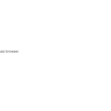
ione
Posizione
Contatti
asi browser.