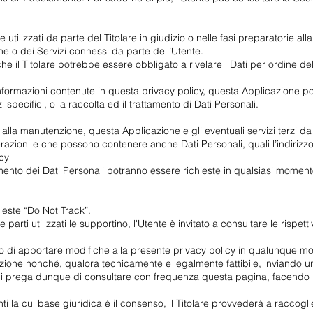
 utilizzati da parte del Titolare in giudizio o nelle fasi preparatorie al
one o dei Servizi connessi da parte dell’Utente.
e il Titolare potrebbe essere obbligato a rivelare i Dati per ordine del
 informazioni contenute in questa privacy policy, questa Applicazione po
 specifici, o la raccolta ed il trattamento di Dati Personali.
lla manutenzione, questa Applicazione e gli eventuali servizi terzi da 
terazioni e che possono contenere anche Dati Personali, quali l’indirizz
icy
tamento dei Dati Personali potranno essere richieste in qualsiasi moment
ieste “Do Not Track”.
e parti utilizzati le supportino, l'Utente è invitato a consultare le rispett
iritto di apportare modifiche alla presente privacy policy in qualunque 
zione nonché, qualora tecnicamente e legalmente fattibile, inviando una
 Si prega dunque di consultare con frequenza questa pagina, facendo ri
ti la cui base giuridica è il consenso, il Titolare provvederà a raccog