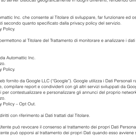
rso server dislocati geograficamente in luoghi differenti, rendendo diff
mattic Inc. che consente al Titolare di sviluppare, far funzionare ed o
 Dati secondo quanto specificato dalla privacy policy del servizio.
y Policy.
permettono al Titolare del Trattamento di monitorare e analizzare i dati 
o da Automattic Inc.
zzo.
y Policy.
web fornito da Google LLC (“Google”). Google utilizza i Dati Personali r
, compilare report e condividerli con gli altri servizi sviluppati da Goo
i per contestualizzare e personalizzare gli annunci del proprio network
zzo.
cy Policy – Opt Out.
itti con riferimento ai Dati trattati dal Titolare.
Utente può revocare il consenso al trattamento dei propri Dati Perso
’Utente può opporsi al trattamento dei propri Dati quando esso avviene