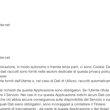
ter.net
ter.net
licazione, in modo autonomo o tramite terze parti, ci sono: Cookie; Dati
dati raccolti sono forniti nelle sezioni dedicate di questa privacy policy
tessi.
e forniti dall'Utente o, nel caso di Dati di Utilizzo, raccolti automatic
ati richiesti da questa Applicazione sono obbligatori. Se l’Utente rifiu
 il Servizio. Nei casi in cui questa Applicazione indichi alcuni Dati come
che ciò abbia alcuna conseguenza sulla disponibilità del Servizio o sul
li Dati siano obbligatori, sono incoraggiati a contattare il Titolare.
strumenti di tracciamento - da parte di questa Applicazione o dei titolari d