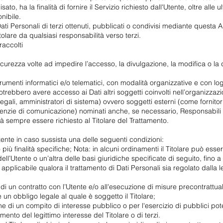
 ha la finalità di fornire il Servizio richiesto dall'Utente, oltre alle ult
nibile.
ti Personali di terzi ottenuti, pubblicati o condivisi mediante questa Ap
itolare da qualsiasi responsabilità verso terzi.
raccolti
sicurezza volte ad impedire l’accesso, la divulgazione, la modifica o la 
rumenti informatici e/o telematici, con modalità organizzative e con logi
, potrebbero avere accesso ai Dati altri soggetti coinvolti nell’organizz
ali, amministratori di sistema) ovvero soggetti esterni (come fornitori di 
genzie di comunicazione) nominati anche, se necessario, Responsabili d
à sempre essere richiesto al Titolare del Trattamento.
l’Utente in caso sussista una delle seguenti condizioni:
più finalità specifiche; Nota: in alcuni ordinamenti il Titolare può esser
l’Utente o un’altra delle basi giuridiche specificate di seguito, fino
a applicabile qualora il trattamento di Dati Personali sia regolato dalla
di un contratto con l’Utente e/o all'esecuzione di misure precontrattual
un obbligo legale al quale è soggetto il Titolare;
 di un compito di interesse pubblico o per l'esercizio di pubblici poteri 
mento del legittimo interesse del Titolare o di terzi.