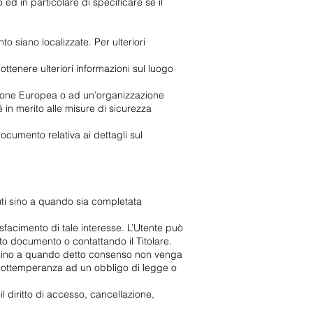
ed in particolare di specificare se il
nto siano localizzate. Per ulteriori
ottenere ulteriori informazioni sul luogo
l’Unione Europea o ad un’organizzazione
 in merito alle misure di sicurezza
cumento relativa ai dettagli sul
enuti sino a quando sia completata
ddisfacimento di tale interesse. L’Utente può
esto documento o contattando il Titolare.
go sino a quando detto consenso non venga
in ottemperanza ad un obbligo di legge o
il diritto di accesso, cancellazione,