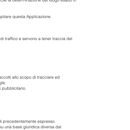
icile la determinazione del luogo esatto in
spitare questa Applicazione.
di traffico e servono a tener traccia del
accolti allo scopo di tracciare ed
gle.
 pubblicitario.
nali precedentemente espresso.
 su una base giuridica diversa dal